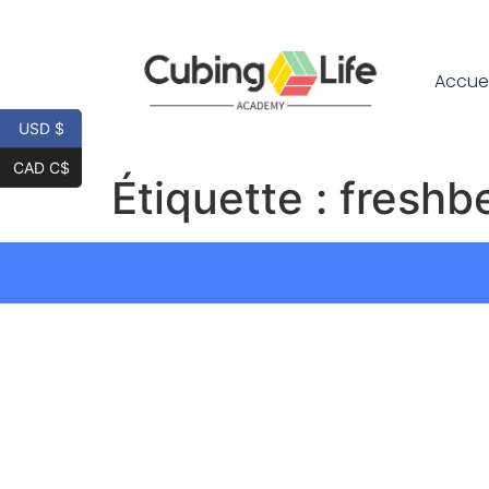
Accuei
USD $
CAD C$
Étiquette :
freshb