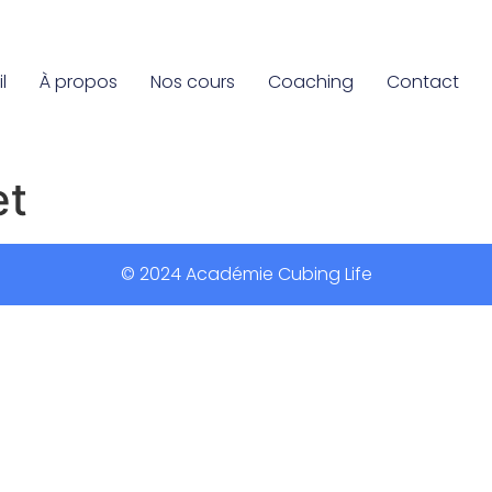
l
À propos
Nos cours
Coaching
Contact
et
© 2024 Académie Cubing Life