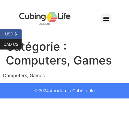
USD $
Catégorie :
CAD C$
Computers, Games
Computers, Games
© 2024 Académie Cubing Life